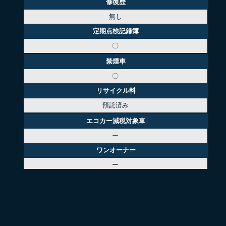
修復歴
無し
定期点検記録簿
〇
禁煙車
〇
リサイクル料
預託済み
エコカー減税対象車
ー
ワンオーナー
ー
正規輸入車
〇
登録（届出）済未使用車
ー