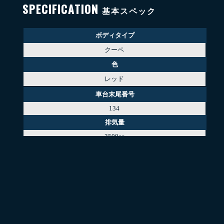
SPECIFICATION
基本スペック
ボディタイプ
クーペ
色
レッド
車台末尾番号
134
排気量
3500cc
エンジン種別
ガソリンエンジン
駆動方式
RWD
ハンドル
左