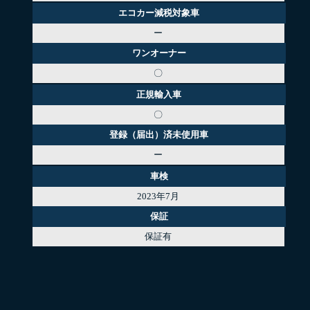
エコカー減税対象車
ー
ワンオーナー
〇
正規輸入車
〇
登録（届出）済未使用車
ー
車検
2023年7月
保証
保証有
SPECIFICATION
基本スペック