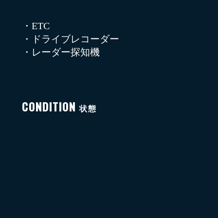
・ETC
・ドライブレコーダー
・レーダー探知機
CONDITION
状態
年式(初度登録年)
2020年11月
走行距離
1600km
修復歴
無し
定期点検記録簿