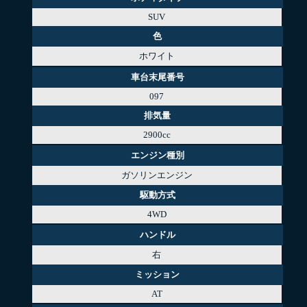
SUV
色
ホワイト
車台末尾番号
097
排気量
2900cc
エンジン種別
ガソリンエンジン
駆動方式
4WD
ハンドル
右
ミッション
AT