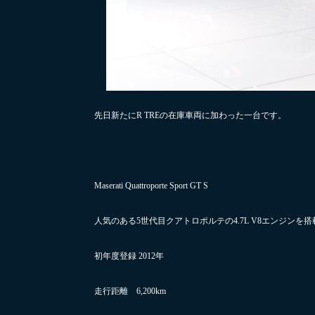
先日新たにR TREの在庫車両に加わった一台です。
Maserati Quattroporte Sport GT S
人気のある5世代目クアトロポルテの4.7L V8エンジンを
初年度登録 2012年
走行距離 6,200km